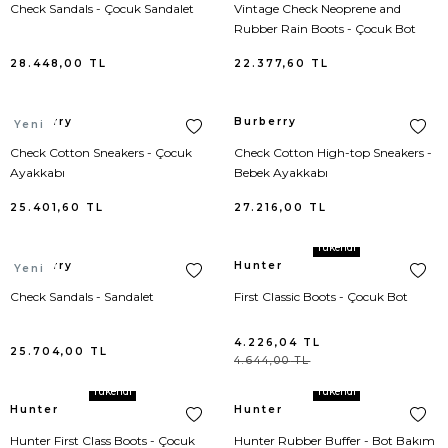
Check Sandals - Çocuk Sandalet
Vintage Check Neoprene and
Goyard
Body
Bebek Çantası
Sandalet
Eldiven
Versace
Yelek
Loafer
Kravat
Meri Meri
Rubber Rain Boots - Çocuk Bot
28.448,00
TL
22.377,60
TL
Gucci
Bolero
Bel Çantası
Spor Ayakkabı
Anahtarlık
Giuseppe Zanotti
Plaj
Espadril
Papyon
Hermes
Büstiyer
El Çantası
Terlik
Çorap
Moncler
Triko
Oxford Ayakkabı
Saat
Burberry
Burberry
Yeni
Check Cotton Sneakers - Çocuk
Check Cotton High-top Sneakers -
Longchamp
Ceket
Klasik
Kılıf
Gucci
Kaban/Parka
Driver
Şal / Fular / Atkı
Ayakkabı
Bebek Ayakkabı
25.401,60
TL
27.216,00
TL
Louis Vuitton
Ceket Triko
Loafers
Saç Aksesuarı
Lanvin
Çorap
Şapka / Bere
Tükendi
Burberry
Hunter
Miu Miu
Dış Gömlek
Şemsiye
Hermes
İç Giyim
Şemsiye
Yeni
Check Sandals - Sandalet
First Classic Boots - Çocuk Bot
Prada
Elbise
Telefon Kılıfı
Dolce Gabbana
Pantolon
Takı
4.226,04
TL
25.704,00
TL
4.644,00
TL
Ugg
Elbise Triko
Etro
Kayak Montu
Tükendi
Tükendi
Hunter
Hunter
Acne Studio
Eşofman
Ralph Lauren
Şort
Hunter First Class Boots - Çocuk
Hunter Rubber Buffer - Bot Bakım