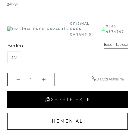
görüşün.
ORİJİNAL
0545
ÜRÜN
4874747
GARANTİSİ
Beden Tablosu
Beden
39
Biz Sizi Arayalım?
SEPETE EKLE
HEMEN AL