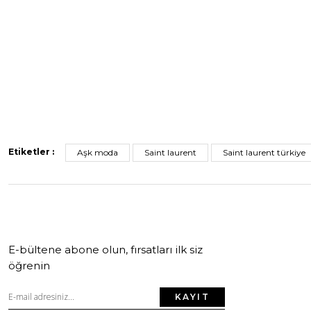
Etiketler :
Aşk moda
Saint laurent
Saint laurent türkiye
E-bültene abone olun, fırsatları ilk siz
öğrenin
KAYIT