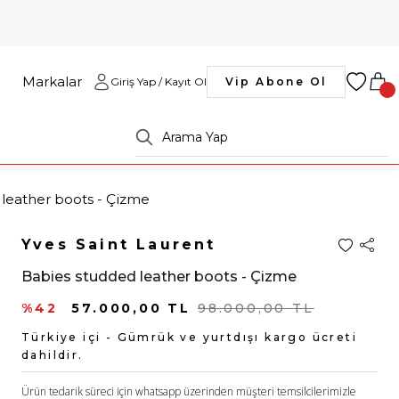
Markalar
Giriş Yap / Kayıt Ol
Vip Abone Ol
leather boots - Çizme
Yves Saint Laurent
Babies studded leather boots - Çizme
%42
57.000,00 TL
98.000,00 TL
Türkiye içi - Gümrük ve yurtdışı kargo ücreti
dahildir.
Ürün tedarik süreci için whatsapp üzerinden müşteri temsilcilerimizle