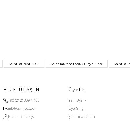
Saint laurent 2014
Saint laurent topuklu ayakkabı
Saint lau
BİZE ULAŞIN
Üyelik
+90 (212) 809 1 155
Yeni Üyelik
info@askmoda.com
Üye Girişi
İstanbul / Türkiye
Şifremi Unuttum