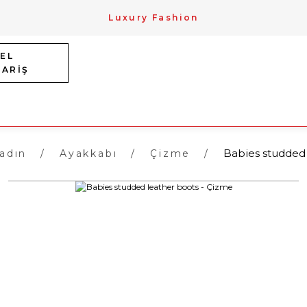
Luxury Fashion
EL
PARİŞ
Babies studded 
adın
Ayakkabı
Çizme