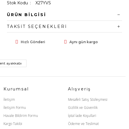
Stok Kodu
X27YVS
ÜRÜN BILGISI
TAKSIT SEÇENEKLERI
Hızlı Gönderi
Aynı gün kargo
rent ayakkabı
Kurumsal
Alışveriş
İletişim
Mesafeli Satış Sözleşmesi
İletişim Formu
Gizlilik ve Güvenlik
Havale Bildirim Formu
İptal İade Koşullari
Kargo Takibi
Ödeme ve Teslimat