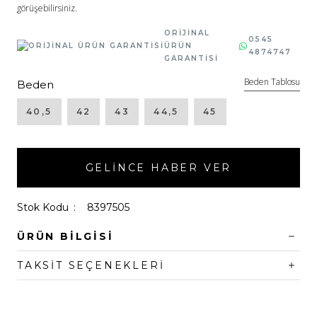
görüşebilirsiniz.
ORİJİNAL
0545
ÜRÜN
4874747
GARANTİSİ
Beden Tablosu
Beden
40,5
42
43
44,5
45
GELINCE HABER VER
Stok Kodu
8397505
ÜRÜN BILGISI
TAKSIT SEÇENEKLERI