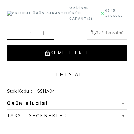
ORİJİNAL
0545
ÜRÜN
4874747
GARANTİSİ
Biz Sizi Arayalım?
SEPETE EKLE
HEMEN AL
Stok Kodu
GSHA04
ÜRÜN BILGISI
TAKSIT SEÇENEKLERI