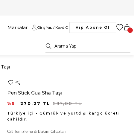
Markalar
Giriş Yap / Kayıt Ol
Vip Abone Ol
 Taşı
Pen Stick Gua Sha Taşı
%9
270,27 TL
297,00 TL
Türkiye içi - Gümrük ve yurtdışı kargo ücreti
dahildir.
Cilt Temizleme & Bakım Cihazları