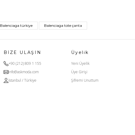
Balenciaga türkiye
Balenciaga tote çanta
BİZE ULAŞIN
Üyelik
+90 (212) 809 1 155
Yeni Üyelik
info@askmoda.com
Üye Girişi
İstanbul / Türkiye
Şifremi Unuttum