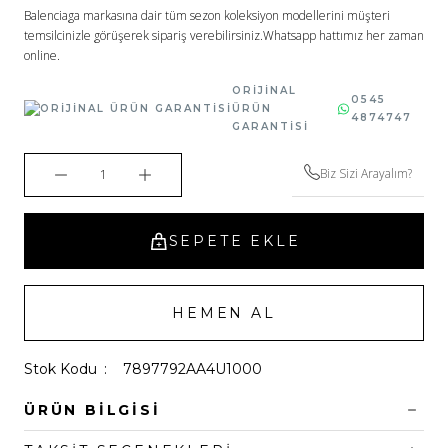
Balenciaga markasına dair tüm sezon koleksiyon modellerini müşteri
temsilcinizle görüşerek sipariş verebilirsiniz.Whatsapp hattımız her zaman
online.
ORİJİNAL
0545
ÜRÜN
4874747
GARANTİSİ
Biz Sizi Arayalım?
SEPETE EKLE
HEMEN AL
Stok Kodu
7897792AA4U1000
ÜRÜN BILGISI