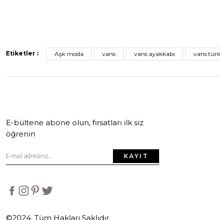
Etiketler :
Aşk moda
vans
vans ayakkabı
vans türk
E-bültene abone olun, fırsatları ilk siz
öğrenin
KAYIT
©2024. Tüm Hakları Saklıdır.