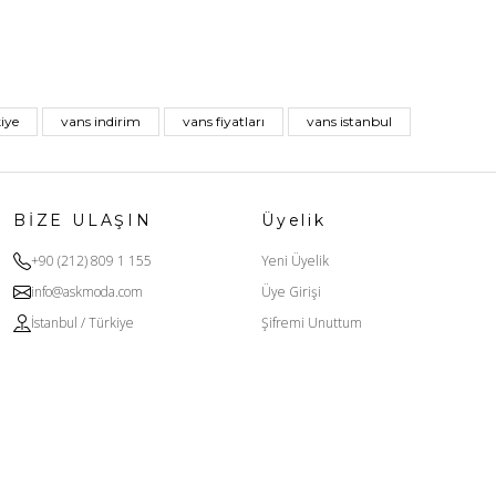
iye
vans indirim
vans fiyatları
vans istanbul
BİZE ULAŞIN
Üyelik
+90 (212) 809 1 155
Yeni Üyelik
info@askmoda.com
Üye Girişi
İstanbul / Türkiye
Şifremi Unuttum