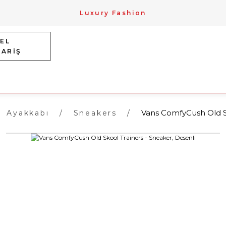
Luxury Fashion
EL
PARİŞ
Vans ComfyCush Old Sk
Ayakkabı
Sneakers