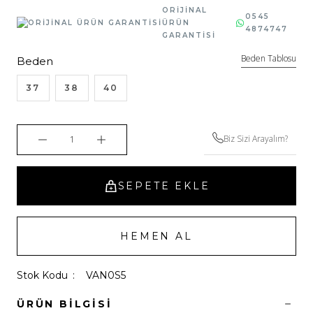
ORİJİNAL
0545
ÜRÜN
4874747
GARANTİSİ
Beden Tablosu
Beden
37
38
40
Biz Sizi Arayalım?
SEPETE EKLE
HEMEN AL
Stok Kodu
VAN0S5
ÜRÜN BILGISI