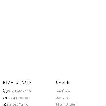
BİZE ULAŞIN
Üyelik
+90 (212) 809 1 155
Yeni Üyelik
info@askmoda.com
Üye Girişi
İstanbul / Türkiye
Şifremi Unuttum