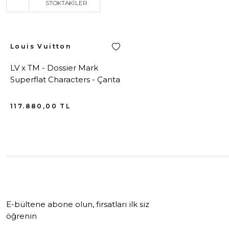
STOKTAKILER
Louis Vuitton
LV x TM - Dossier Mark
Superflat Characters - Çanta
117.880,00
TL
E-bültene abone olun, fırsatları ilk siz
öğrenin