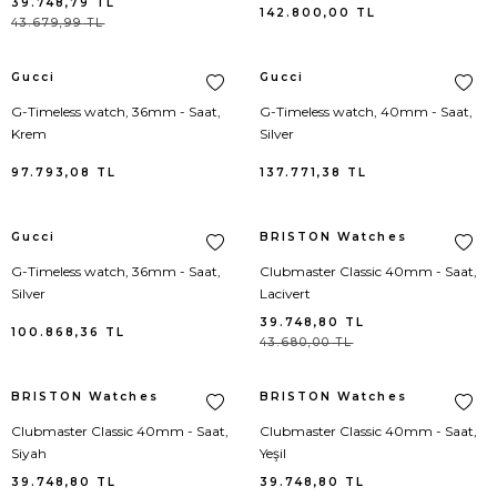
39.748,79
TL
142.800,00
TL
43.679,99
TL
Goyard
Body
Bebek Çantası
Sandalet
Eldiven
Versace
Yelek
Loafer
Kravat
Meri Meri
Gucci
Gucci
Gucci
Bolero
Bel Çantası
Spor Ayakkabı
Anahtarlık
Giuseppe Zanotti
Plaj
Espadril
Papyon
G-Timeless watch, 36mm - Saat,
G-Timeless watch, 40mm - Saat,
Krem
Silver
Hermes
Büstiyer
El Çantası
Terlik
Çorap
Moncler
Triko
Oxford Ayakkabı
Saat
97.793,08
TL
137.771,38
TL
Longchamp
Ceket
Klasik
Kılıf
Gucci
Kaban/Parka
Driver
Şal / Fular / Atkı
Gucci
BRISTON Watches
Louis Vuitton
Ceket Triko
Loafers
Saç Aksesuarı
Lanvin
Çorap
Şapka / Bere
G-Timeless watch, 36mm - Saat,
Clubmaster Classic 40mm - Saat,
Silver
Lacivert
Miu Miu
Dış Gömlek
Şemsiye
Hermes
İç Giyim
Şemsiye
39.748,80
TL
100.868,36
TL
43.680,00
TL
Prada
Elbise
Telefon Kılıfı
Dolce Gabbana
Pantolon
Takı
BRISTON Watches
BRISTON Watches
Ugg
Elbise Triko
Etro
Kayak Montu
Clubmaster Classic 40mm - Saat,
Clubmaster Classic 40mm - Saat,
Siyah
Yeşil
Acne Studio
Eşofman
Ralph Lauren
Şort
39.748,80
TL
39.748,80
TL