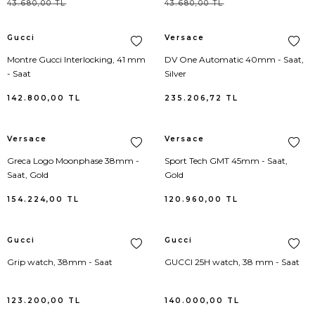
43.680,00
TL
43.680,00
TL
Adidas
Etek
Valentino
Takım Elbise
Gucci
Versace
Alameda Turquesa
Etek Triko
Hunter
Sweatshirt
Montre Gucci Interlocking, 41 mm
DV One Automatic 40mm - Saat,
- Saat
Silver
Alexander Wang
Gecelik
Adidas
Kayak Pantolonu
142.800,00
TL
235.206,72
TL
Ami Paris
Gömlek
Birkenstock
Kayak Set
Versace
Versace
Aquazzura
Hırka
Bottega Veneta
Jean Pantolon
Greca Logo Moonphase 38mm -
Sport Tech GMT 45mm - Saat,
Saat, Gold
Gold
Ash
İç Giyim Alt
Cole Haan
Takım Elbise
154.224,00
TL
120.960,00
TL
Balenciaga
İç Giyim Üst
Diesel
Triko
Gucci
Gucci
Bettye Muller
İçlik
Hugo Boss
İç Giyim
Grip watch, 38mm - Saat
GUCCI 25H watch, 38 mm - Saat
Birkenstock
Jartiyer
Kujten
Pijama
123.200,00
TL
140.000,00
TL