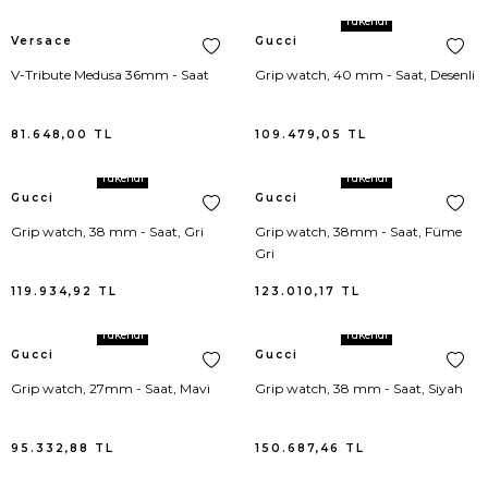
Bottega Veneta
Jean Pantolon
Loewe
Polo Yaka T-Shirt
Tükendi
Versace
Gucci
Burberry
Kaban
New Balance
Mayo
V-Tribute Medusa 36mm - Saat
Grip watch, 40 mm - Saat, Desenli
Buscemi
Kaftan
81.648,00
TL
109.479,05
TL
Calvin Klein
Kayak Pantolonu
Tükendi
Tükendi
Gucci
Gucci
Carolina Herrera
Kayak Triko
Grip watch, 38 mm - Saat, Gri
Grip watch, 38mm - Saat, Füme
Gri
Chiara Ferragni
Kayak Yelek
119.934,92
TL
123.010,17
TL
Chloe
Kazak
Tükendi
Tükendi
Gucci
Gucci
Christian Louboutin
Kimono
Grip watch, 27mm - Saat, Mavi
Grip watch, 38 mm - Saat, Siyah
Coach
Korse
95.332,88
TL
150.687,46
TL