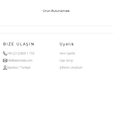
Ürün Bulunamadı.
BİZE ULAŞIN
Üyelik
+90 (212) 809 1 155
Yeni Üyelik
info@askmoda.com
Üye Girişi
İstanbul / Türkiye
Şifremi Unuttum