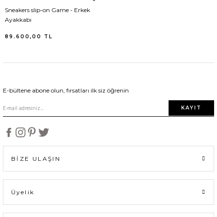
Sneakers slip-on Game - Erkek
Nike
Şort Triko
Ayakkabı
89.600,00
TL
Paige
Kayak Mont
Premiata
Sütyen
Puma
Süveter
E-bültene abone olun, fırsatları ilk siz öğrenin
KAYIT
Rag&Bone
Sweatshirt
Ralph Lauren
Tayt
BİZE ULAŞIN
Rhode
Termal Giyim
Sam Edelman
Trençkot
Üyelik
Stella McCartney
Triko