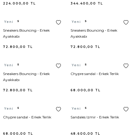
224.000,00
TL
344.400,00
TL
Goyard
Body
Bebek Çantası
Sandalet
Eldiven
Versace
Yelek
Loafer
Kravat
Meri Meri
Hermes
Hermes
Gucci
Bolero
Bel Çantası
Spor Ayakkabı
Anahtarlık
Giuseppe Zanotti
Plaj
Espadril
Papyon
Yeni
Yeni
Sneakers Bouncing - Erkek
Sneakers Bouncing - Erkek
Ayakkabı
Ayakkabı
Hermes
Büstiyer
El Çantası
Terlik
Çorap
Moncler
Triko
Oxford Ayakkabı
Saat
72.800,00
TL
72.800,00
TL
Longchamp
Ceket
Klasik
Kılıf
Gucci
Kaban/Parka
Driver
Şal / Fular / Atkı
Hermes
Hermes
Yeni
Yeni
Louis Vuitton
Ceket Triko
Loafers
Saç Aksesuarı
Lanvin
Çorap
Şapka / Bere
Sneakers Bouncing - Erkek
Chypre sandal - Erkek Terlik
Ayakkabı
Miu Miu
Dış Gömlek
Şemsiye
Hermes
İç Giyim
Şemsiye
72.800,00
TL
68.000,00
TL
Prada
Elbise
Telefon Kılıfı
Dolce Gabbana
Pantolon
Takı
Hermes
Hermes
Yeni
Yeni
Ugg
Elbise Triko
Etro
Kayak Montu
Chypre sandal - Erkek Terlik
Sandales Izmir - Erkek Terlik
Acne Studio
Eşofman
Ralph Lauren
Şort
68.000,00
TL
48.600,00
TL