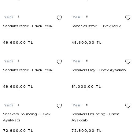
Adidas
Etek
Valentino
Takım Elbise
Hermes
Hermes
Yeni
Yeni
Alameda Turquesa
Etek Triko
Hunter
Sweatshirt
Sandales Izmir - Erkek Terlik
Sandales Izmir - Erkek Terlik
Alexander Wang
Gecelik
Adidas
Kayak Pantolonu
48.600,00
TL
48.600,00
TL
Ami Paris
Gömlek
Birkenstock
Kayak Set
Hermes
Hermes
Yeni
Yeni
Aquazzura
Hırka
Bottega Veneta
Jean Pantolon
Sandales Izmir - Erkek Terlik
Sneakers Day - Erkek Ayakkabı
Ash
İç Giyim Alt
Cole Haan
Takım Elbise
48.600,00
TL
81.000,00
TL
Balenciaga
İç Giyim Üst
Diesel
Triko
Hermes
Hermes
Yeni
Yeni
Bettye Muller
İçlik
Hugo Boss
İç Giyim
Sneakers Bouncing - Erkek
Sneakers Bouncing - Erkek
Ayakkabı
Ayakkabı
Birkenstock
Jartiyer
Kujten
Pijama
72.800,00
TL
72.800,00
TL