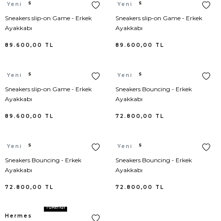
Hermes
Hermes
Yeni
Yeni
Sneakers slip-on Game - Erkek
Sneakers slip-on Game - Erkek
Loewe
Pelerin
Ayakkabı
Ayakkabı
89.600,00
TL
89.600,00
TL
Loro Piana
Pijama Alt
Marc Jacobs
Pijama Takımı
Hermes
Hermes
Yeni
Yeni
Sneakers slip-on Game - Erkek
Sneakers Bouncing - Erkek
Marni
Pijama Üst
Ayakkabı
Ayakkabı
89.600,00
TL
72.800,00
TL
MCM
Plaj Elbisesi
Michael Kors
Plaj Pantolonu
Hermes
Hermes
Yeni
Yeni
Sneakers Bouncing - Erkek
Sneakers Bouncing - Erkek
Moncler
Polo Yaka
Ayakkabı
Ayakkabı
72.800,00
TL
72.800,00
TL
Moschino
Sabahlık
Tükendi
New Balance
Şort
Hermes