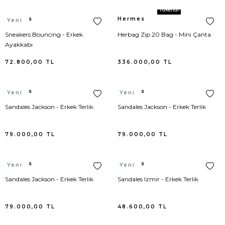
Bottega Veneta
Jean Pantolon
Loewe
Polo Yaka T-Shirt
Tükendi
Hermes
Hermes
Yeni
Burberry
Kaban
New Balance
Mayo
Sneakers Bouncing - Erkek
Herbag Zip 20 Bag - Mini Çanta
Ayakkabı
Buscemi
Kaftan
72.800,00
TL
336.000,00
TL
Calvin Klein
Kayak Pantolonu
Hermes
Hermes
Yeni
Yeni
Carolina Herrera
Kayak Triko
Sandales Jackson - Erkek Terlik
Sandales Jackson - Erkek Terlik
Chiara Ferragni
Kayak Yelek
79.000,00
TL
79.000,00
TL
Chloe
Kazak
Hermes
Hermes
Yeni
Yeni
Christian Louboutin
Kimono
Sandales Jackson - Erkek Terlik
Sandales Izmir - Erkek Terlik
Coach
Korse
79.000,00
TL
48.600,00
TL