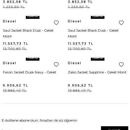
3.852,58
TL
3.852,58
TL
Goyard
Body
Bebek Çantası
Sandalet
Eldiven
Versace
Yelek
Loafer
Kravat
Meri Meri
4.233,60
TL
4.233,60
TL
Tükendi
Tükendi
Gucci
Bolero
Bel Çantası
Spor Ayakkabı
Anahtarlık
Giuseppe Zanotti
Plaj
Espadril
Papyon
Diesel
Diesel
Saul Jacket Black Dust - Ceket
Saul Jacket Black Dust - Ceket
Hermes
Büstiyer
El Çantası
Terlik
Çorap
Moncler
Triko
Oxford Ayakkabı
Saat
Mont
Mont
11.557,73
TL
11.557,73
TL
12.700,80
TL
12.700,80
TL
Longchamp
Ceket
Klasik
Kılıf
Gucci
Kaban/Parka
Driver
Şal / Fular / Atkı
Tükendi
Tükendi
Diesel
Diesel
Louis Vuitton
Ceket Triko
Loafers
Saç Aksesuarı
Lanvin
Çorap
Şapka / Bere
Faron Jacket Dusk Navy - Ceket
Zako Jacket Sapphire - Ceket Mont
Miu Miu
Dış Gömlek
Şemsiye
Hermes
İç Giyim
Şemsiye
9.906,62
TL
9.906,62
TL
10.886,40
TL
10.886,40
TL
Prada
Elbise
Telefon Kılıfı
Dolce Gabbana
Pantolon
Takı
Ugg
Elbise Triko
Etro
Kayak Montu
E-bültene abone olun, fırsatları ilk siz öğrenin
Acne Studio
Eşofman
Ralph Lauren
Şort