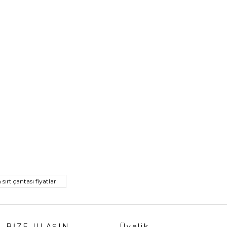
ırt çantası fiyatları
BİZE ULAŞIN
Üyelik