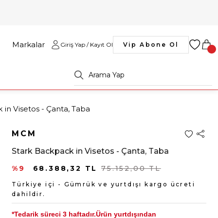
Markalar
Giriş Yap / Kayıt Ol
Vip Abone Ol
 in Visetos - Çanta, Taba
MCM
Stark Backpack in Visetos - Çanta, Taba
%9
68.388,32 TL
75.152,00 TL
Türkiye içi - Gümrük ve yurtdışı kargo ücreti
dahildir.
*Tedarik süreci 3 haftadır.Ürün yurtdışından