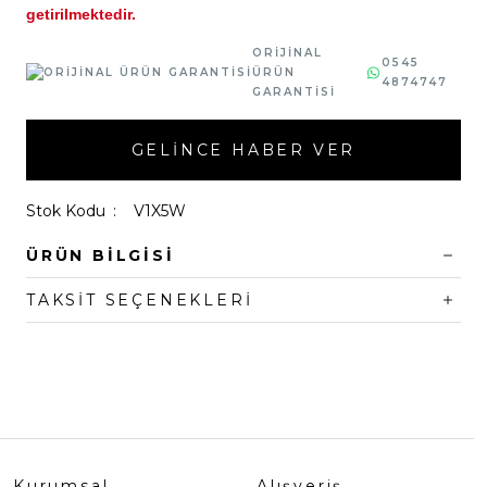
getirilmektedir.
ORİJİNAL
0545
ÜRÜN
4874747
GARANTİSİ
GELINCE HABER VER
Stok Kodu
V1X5W
ÜRÜN BILGISI
TAKSIT SEÇENEKLERI
Kurumsal
Alışveriş