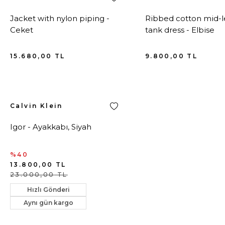
Jacket with nylon piping -
Ribbed cotton mid-
Ceket
tank dress - Elbise
15.680,00
TL
9.800,00
TL
Calvin Klein
Igor - Ayakkabı, Siyah
%40
13.800,00
TL
23.000,00
TL
Hızlı Gönderi
Aynı gün kargo