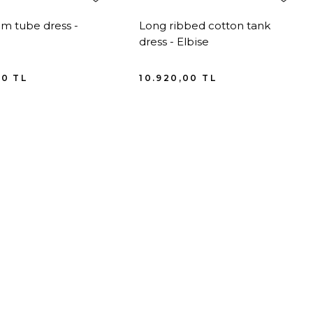
im tube dress -
Long ribbed cotton tank
dress - Elbise
00
TL
10.920,00
TL