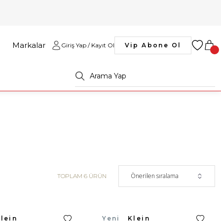
Markalar
Giriş Yap / Kayıt Ol
Vip Abone Ol
TOPLAM 6 ÜRÜN
Klein
Calvin Klein
Yeni