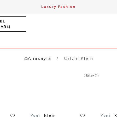
Luxury Fashion
EL
PARİŞ
Anasayfa
Calvin Klein
Erkek
(1)
Calvin Klein
Yeni
Calvin 
Yeni