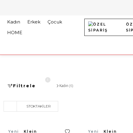
Kadın
Erkek
Çocuk
ÖZ
Sİ
HOME
1
Filtrele
Kadın
(6)
STOKTAKILER
Calvin Klein
Yeni
Calvin Klein
Yeni