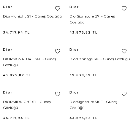
Dior
Dior
Superga
T-Shirt
DiorMidnight S1I - Güneş Gözlüğü
DiorSignature B7I - Güneş
Gözlüğü
Ted Baker
Tulum
34.717,94
TL
43.875,82
TL
Tod's
Tunik
Dior
Dior
Tory Burch
Yağmurluk
DIORSIGNATURE S6U - Güneş
DiorCannage S1U - Güneş Gözlüğü
Gözlüğü
Valentino
Yelek
43.875,82
TL
39.638,59
TL
Vans
Tshirt
Dior
Dior
Versace
Üst Giyim
DIORMIDNIGHT S1I - Güneş
DiorSignature S10F - Güneş
Gözlüğü
Gözlüğü
Victoria's Secret
34.717,94
TL
43.875,82
TL
Yves Saint Laurent