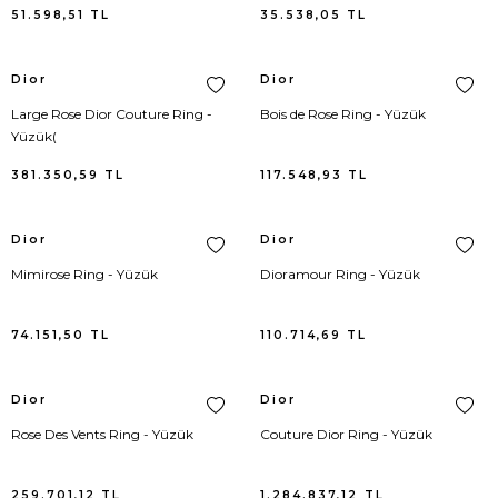
Cole Haan
Külot
51.598,51
TL
35.538,05
TL
David Yurman
Mayo
Dior
Dior
Dolce Gabbana
Mont
Large Rose Dior Couture Ring -
Bois de Rose Ring - Yüzük
Yüzük(
Elieen Fisher
Palto
381.350,59
TL
117.548,93
TL
Giuseppe Zanotti
Panço
Dior
Dior
Mimirose Ring - Yüzük
Dioramour Ring - Yüzük
Goorin Brothers
Pantolon
Hogan
Pantolon Triko
74.151,50
TL
110.714,69
TL
Hunter
Pardösü
Dior
Dior
Rose Des Vents Ring - Yüzük
Couture Dior Ring - Yüzük
Kenzo
Pareo
Kujten
Parka
259.701,12
TL
1.284.837,12
TL