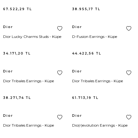
Bottega Veneta
Jean Pantolon
Loewe
Polo Yaka T-Shirt
67.522,29
TL
38.955,17
TL
Burberry
Kaban
New Balance
Mayo
Dior
Dior
Buscemi
Kaftan
Dior Lucky Charms Studs - Küpe
D-Fusion Earrings - Küpe
Calvin Klein
Kayak Pantolonu
34.171,20
TL
44.422,56
TL
Carolina Herrera
Kayak Triko
Dior
Dior
Chiara Ferragni
Kayak Yelek
Dior Tribales Earrings - Küpe
Dior Tribales Earrings - Küpe
Chloe
Kazak
38.271,74
TL
61.713,19
TL
Christian Louboutin
Kimono
Dior
Dior
Coach
Korse
Dior Tribales Earrings - Küpe
Dio(r)evolution Earrings - Küpe