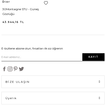
Dior
30Montaigne S7U - Güneş
Gözlüğü
43.944,16
TL
E-bültene abone olun, fırsatları ilk siz öğrenin
KAYIT
BİZE ULAŞIN
Üyelik