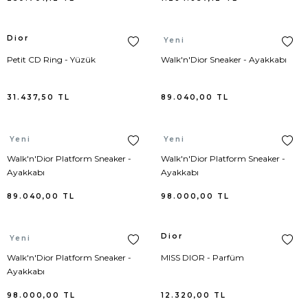
Loewe
Pelerin
Dior
Dior
Yeni
Petit CD Ring - Yüzük
Walk'n'Dior Sneaker - Ayakkabı
Loro Piana
Pijama Alt
31.437,50
TL
89.040,00
Marc Jacobs
Pijama Takımı
TL
Marni
Pijama Üst
Dior
Dior
Yeni
Yeni
Walk'n'Dior Platform Sneaker -
Walk'n'Dior Platform Sneaker -
MCM
Plaj Elbisesi
Ayakkabı
Ayakkabı
89.040,00
TL
98.000,00
TL
Michael Kors
Plaj Pantolonu
Moncler
Polo Yaka
Dior
Dior
Yeni
Walk'n'Dior Platform Sneaker -
MISS DIOR - Parfüm
Moschino
Sabahlık
Ayakkabı
98.000,00
TL
12.320,00
TL
New Balance
Şort