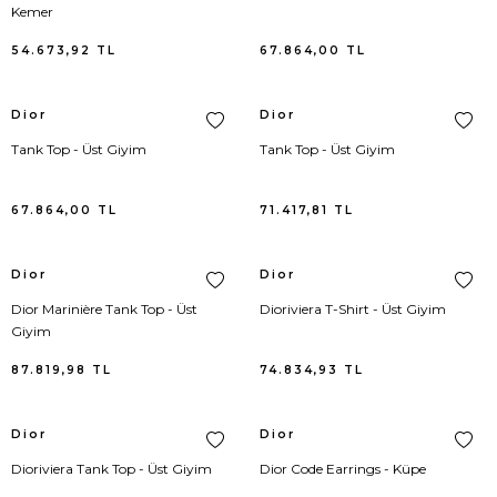
Kemer
Adidas
Etek
Valentino
Takım Elbise
54.673,92
TL
67.864,00
TL
Alameda Turquesa
Etek Triko
Hunter
Sweatshirt
Dior
Dior
Alexander Wang
Gecelik
Adidas
Kayak Pantolonu
Tank Top - Üst Giyim
Tank Top - Üst Giyim
Ami Paris
Gömlek
Birkenstock
Kayak Set
67.864,00
TL
71.417,81
TL
Aquazzura
Hırka
Bottega Veneta
Jean Pantolon
Dior
Dior
Ash
İç Giyim Alt
Cole Haan
Takım Elbise
Dior Marinière Tank Top - Üst
Dioriviera T-Shirt - Üst Giyim
Giyim
Balenciaga
İç Giyim Üst
Diesel
Triko
87.819,98
TL
74.834,93
TL
Bettye Muller
İçlik
Hugo Boss
İç Giyim
Dior
Dior
Birkenstock
Jartiyer
Kujten
Pijama
Dioriviera Tank Top - Üst Giyim
Dior Code Earrings - Küpe