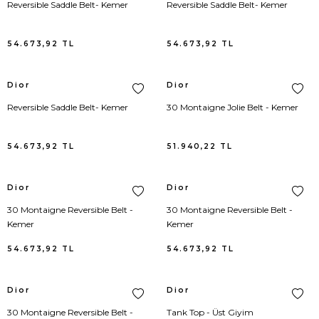
Reversible Saddle Belt- Kemer
Reversible Saddle Belt- Kemer
Goyard
Body
Bebek Çantası
Sandalet
Eldiven
Versace
Yelek
Loafer
Kravat
Meri Meri
54.673,92
TL
54.673,92
TL
Gucci
Bolero
Bel Çantası
Spor Ayakkabı
Anahtarlık
Giuseppe Zanotti
Plaj
Espadril
Papyon
Dior
Dior
Hermes
Büstiyer
El Çantası
Terlik
Çorap
Moncler
Triko
Oxford Ayakkabı
Saat
Reversible Saddle Belt- Kemer
30 Montaigne Jolie Belt - Kemer
Longchamp
Ceket
Klasik
Kılıf
Gucci
Kaban/Parka
Driver
Şal / Fular / Atkı
54.673,92
TL
51.940,22
TL
Louis Vuitton
Ceket Triko
Loafers
Saç Aksesuarı
Lanvin
Çorap
Şapka / Bere
Dior
Dior
Miu Miu
Dış Gömlek
Şemsiye
Hermes
İç Giyim
Şemsiye
30 Montaigne Reversible Belt -
30 Montaigne Reversible Belt -
Kemer
Kemer
Prada
Elbise
Telefon Kılıfı
Dolce Gabbana
Pantolon
Takı
54.673,92
TL
54.673,92
TL
Ugg
Elbise Triko
Etro
Kayak Montu
Dior
Dior
Acne Studio
Eşofman
Ralph Lauren
Şort
30 Montaigne Reversible Belt -
Tank Top - Üst Giyim