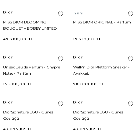
Nike
Şort Triko
Dior
Dior
Yeni
MISS DIOR BLOOMING
MISS DIOR ORIGINAL - Parfüm
Paige
Kayak Mont
BOUQUET – BOBBY LIMITED
EDITION - Parfüm
49.280,00
TL
19.712,00
TL
Premiata
Sütyen
Dior
Dior
Puma
Süveter
Unisex Eau de Parfum - Chypre
Walk'n'Dior Platform Sneaker -
Rag&Bone
Sweatshirt
Notes - Parfüm
Ayakkabı
15.680,00
TL
98.000,00
TL
Ralph Lauren
Tayt
Dior
Dior
Rhode
Termal Giyim
DiorSignature B8U - Güneş
DiorSignature B8U - Güneş
Gözlüğü
Gözlüğü
Sam Edelman
Trençkot
43.875,82
TL
43.875,82
TL
Stella McCartney
Triko