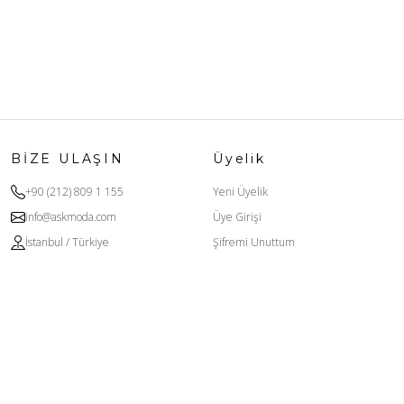
BİZE ULAŞIN
Üyelik
+90 (212) 809 1 155
Yeni Üyelik
info@askmoda.com
Üye Girişi
İstanbul / Türkiye
Şifremi Unuttum