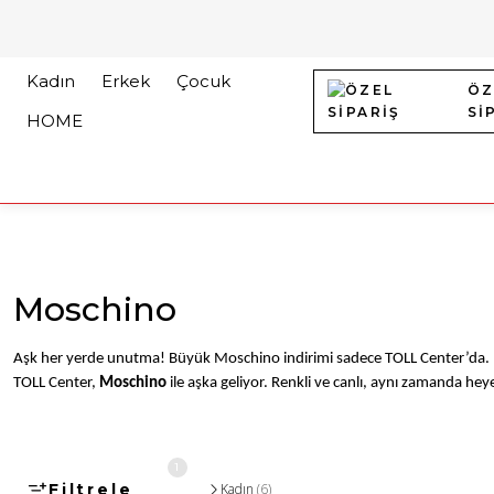
Kadın
Erkek
Çocuk
ÖZ
Sİ
HOME
Moschino
Aşk her yerde unutma! Büyük Moschino indirimi sadece TOLL Center’da. Her 
TOLL Center, 
Moschino 
ile aşka geliyor. Renkli ve canlı, aynı zamanda hey
1
Filtrele
Kadın
(6)