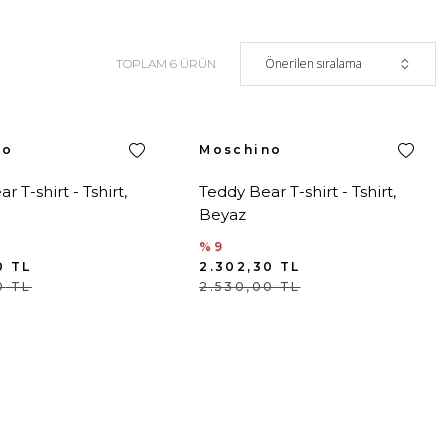
TOPLAM 6 ÜRÜN
no
Moschino
r T-shirt - Tshirt,
Teddy Bear T-shirt - Tshirt,
Beyaz
%9
0
TL
2.302,30
TL
0
TL
2.530,00
TL