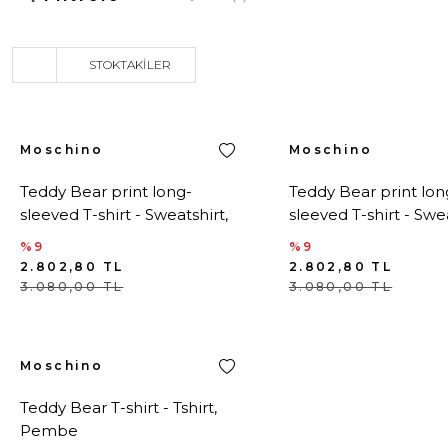
STOKTAKILER
Moschino
Moschino
Teddy Bear print long-
Teddy Bear print lon
sleeved T-shirt - Sweatshirt,
sleeved T-shirt - Swea
Beyaz
Siyah
%9
%9
2.802,80
TL
2.802,80
TL
3.080,00
TL
3.080,00
TL
Moschino
Teddy Bear T-shirt - Tshirt,
Pembe