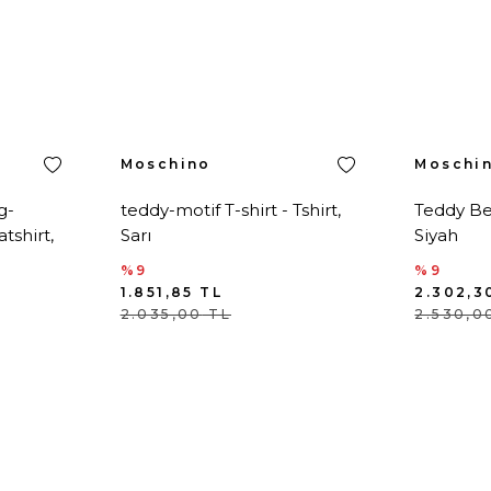
Moschino
Moschi
g-
teddy-motif T-shirt - Tshirt,
Teddy Bea
tshirt,
Sarı
Siyah
%9
%9
1.851,85
TL
2.302,3
2.035,00
TL
2.530,0