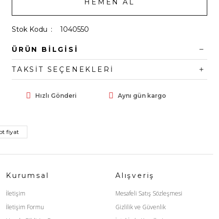
HEMEN AL
Stok Kodu
1040550
ÜRÜN BILGISI
TAKSIT SEÇENEKLERI
Hızlı Gönderi
Aynı gün kargo
t fiyat
Kurumsal
Alışveriş
İletişim
Mesafeli Satış Sözleşmesi
İletişim Formu
Gizlilik ve Güvenlik