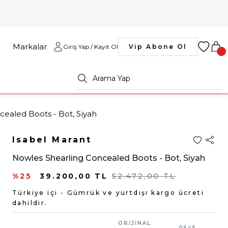
Markalar
Giriş Yap / Kayıt Ol
Vip Abone Ol
ealed Boots - Bot, Siyah
Isabel Marant
Nowles Shearling Concealed Boots - Bot, Siyah
%25
39.200,00 TL
52.472,00 TL
Türkiye içi - Gümrük ve yurtdışı kargo ücreti
dahildir.
ORİJİNAL
0545