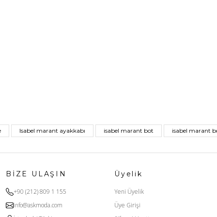
e
Isabel marant ayakkabı
isabel marant bot
isabel marant bo
BİZE ULAŞIN
Üyelik
+90 (212) 809 1 155
Yeni Üyelik
info@askmoda.com
Üye Girişi