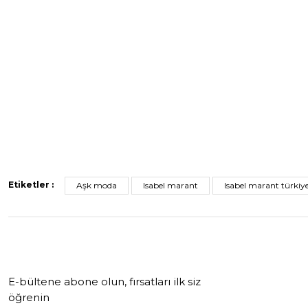
Etiketler :
Aşk moda
Isabel marant
Isabel marant türkiy
E-bültene abone olun, fırsatları ilk siz
öğrenin