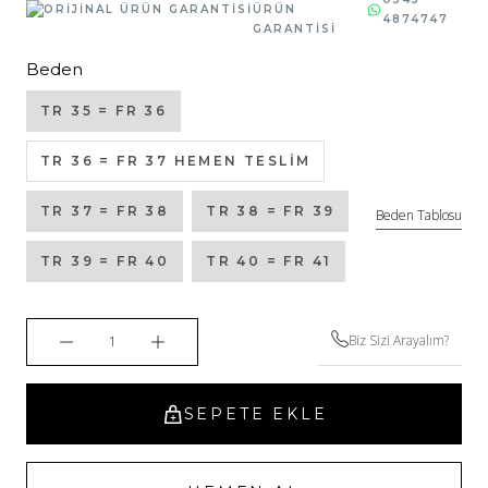
ÜRÜN
4874747
GARANTİSİ
Beden
TR 35 = FR 36
TR 36 = FR 37 HEMEN TESLİM
TR 37 = FR 38
TR 38 = FR 39
Beden Tablosu
TR 39 = FR 40
TR 40 = FR 41
Biz Sizi Arayalım?
SEPETE EKLE