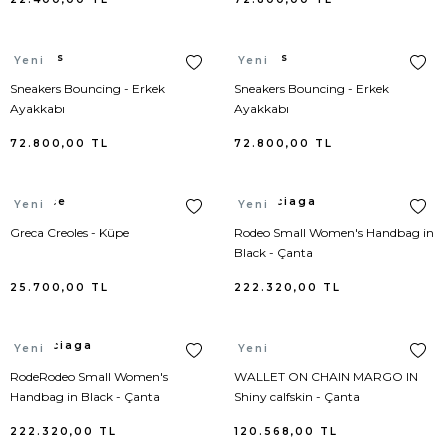
Adidas
Etek
Valentino
Takım Elbise
Hermes
Hermes
Yeni
Yeni
Alameda Turquesa
Etek Triko
Hunter
Sweatshirt
Sneakers Bouncing - Erkek
Sneakers Bouncing - Erkek
Ayakkabı
Ayakkabı
Alexander Wang
Gecelik
Adidas
Kayak Pantolonu
72.800,00
TL
72.800,00
TL
Ami Paris
Gömlek
Birkenstock
Kayak Set
Versace
Balenciaga
Yeni
Yeni
Aquazzura
Hırka
Bottega Veneta
Jean Pantolon
Greca Creoles - Küpe
Rodeo Small Women's Handbag in
Black - Çanta
Ash
İç Giyim Alt
Cole Haan
Takım Elbise
25.700,00
TL
222.320,00
TL
Balenciaga
İç Giyim Üst
Diesel
Triko
Balenciaga
Celine
Yeni
Yeni
Bettye Muller
İçlik
Hugo Boss
İç Giyim
RodeRodeo Small Women's
WALLET ON CHAIN MARGO IN
Handbag in Black - Çanta
Shiny calfskin - Çanta
Birkenstock
Jartiyer
Kujten
Pijama
222.320,00
TL
120.568,00
TL