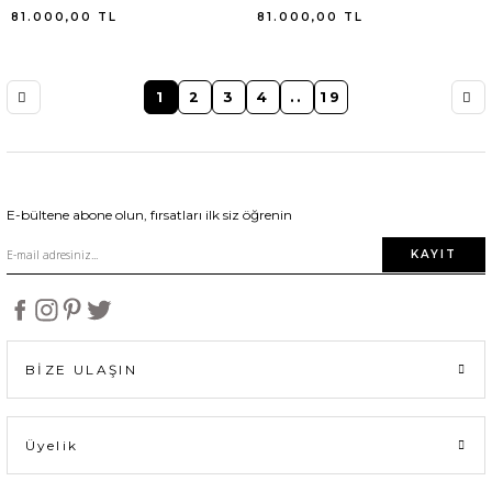
81.000,00
TL
81.000,00
TL
1
2
3
4
..
19
E-bültene abone olun, fırsatları ilk siz öğrenin
KAYIT
BİZE ULAŞIN
Üyelik