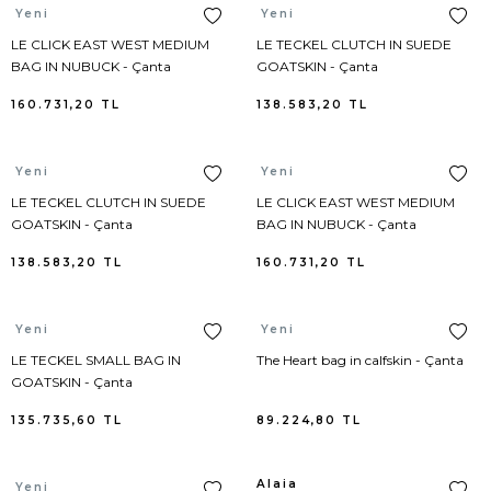
Alaia
Alaia
Yeni
Yeni
LE CLICK EAST WEST MEDIUM
LE TECKEL CLUTCH IN SUEDE
Loewe
Pelerin
BAG IN NUBUCK - Çanta
GOATSKIN - Çanta
Loro Piana
Pijama Alt
160.731,20
TL
138.583,20
TL
Marc Jacobs
Pijama Takımı
Alaia
Alaia
Yeni
Yeni
LE TECKEL CLUTCH IN SUEDE
LE CLICK EAST WEST MEDIUM
Marni
Pijama Üst
GOATSKIN - Çanta
BAG IN NUBUCK - Çanta
138.583,20
TL
160.731,20
MCM
Plaj Elbisesi
TL
Michael Kors
Plaj Pantolonu
Alaia
Alaia
Yeni
Yeni
LE TECKEL SMALL BAG IN
The Heart bag in calfskin - Çanta
Moncler
Polo Yaka
GOATSKIN - Çanta
135.735,60
TL
89.224,80
TL
Moschino
Sabahlık
New Balance
Şort
Alaia
Alaia
Yeni