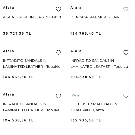
Cole Haan
Külot
Alaia
Alaia
David Yurman
Mayo
ALAIA T-SHIRT IN JERSEY - Tshirt
DENIM SPIRAL SKIRT - Etek
Dolce Gabbana
Mont
38.727,36
TL
134.786,40
TL
Elieen Fisher
Palto
Alaia
Alaia
Giuseppe Zanotti
Panço
INFRADITO SANDALS IN
INFRADITO SANDALS IN
LAMINATED LEATHER - Topuklu
LAMINATED LEATHER - Topuklu
Ayakkabı
Ayakkabı
Goorin Brothers
Pantolon
104.538,56
TL
104.538,56
TL
Hogan
Pantolon Triko
Alaia
Alaia
Yeni
INFRADITO SANDALS IN
LE TECKEL SMALL BAG IN
Hunter
Pardösü
LAMINATED LEATHER - Topuklu
GOATSKIN - Çanta
Ayakkabı
Kenzo
Pareo
104.538,56
TL
135.735,60
TL
Kujten
Parka