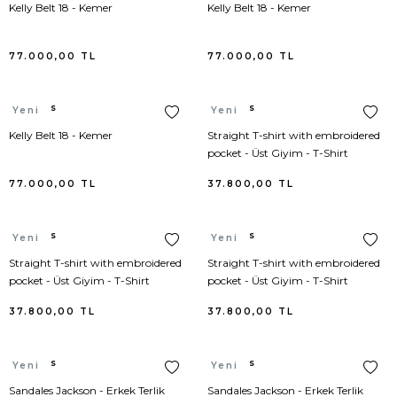
Kelly Belt 18 - Kemer
Kelly Belt 18 - Kemer
Superga
T-Shirt
77.000,00
TL
77.000,00
TL
Ted Baker
Tulum
Hermes
Hermes
Yeni
Yeni
Tod's
Tunik
Kelly Belt 18 - Kemer
Straight T-shirt with embroidered
pocket - Üst Giyim - T-Shirt
Tory Burch
Yağmurluk
77.000,00
TL
37.800,00
TL
Valentino
Yelek
Hermes
Hermes
Yeni
Yeni
Vans
Tshirt
Straight T-shirt with embroidered
Straight T-shirt with embroidered
pocket - Üst Giyim - T-Shirt
pocket - Üst Giyim - T-Shirt
Versace
Üst Giyim
37.800,00
TL
37.800,00
TL
Victoria's Secret
Hermes
Hermes
Yeni
Yeni
Yves Saint Laurent
Sandales Jackson - Erkek Terlik
Sandales Jackson - Erkek Terlik