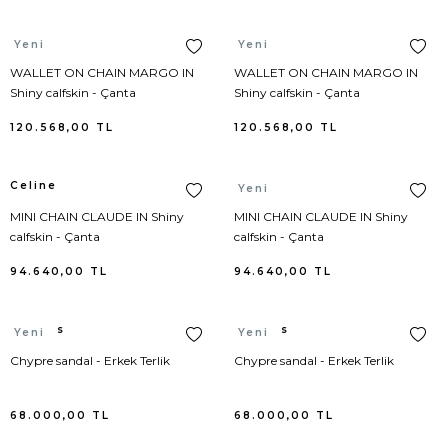
Bottega Veneta
Jean Pantolon
Loewe
Polo Yaka T-Shirt
Celine
Celine
Yeni
Yeni
Burberry
Kaban
New Balance
Mayo
WALLET ON CHAIN MARGO IN
WALLET ON CHAIN MARGO IN
Shiny calfskin - Çanta
Shiny calfskin - Çanta
Buscemi
Kaftan
120.568,00
TL
120.568,00
TL
Calvin Klein
Kayak Pantolonu
Celine
Celine
Yeni
Carolina Herrera
Kayak Triko
MINI CHAIN CLAUDE IN Shiny
MINI CHAIN CLAUDE IN Shiny
calfskin - Çanta
calfskin - Çanta
Chiara Ferragni
Kayak Yelek
94.640,00
TL
94.640,00
TL
Chloe
Kazak
Hermes
Hermes
Yeni
Yeni
Christian Louboutin
Kimono
Chypre sandal - Erkek Terlik
Chypre sandal - Erkek Terlik
Coach
Korse
68.000,00
TL
68.000,00
TL