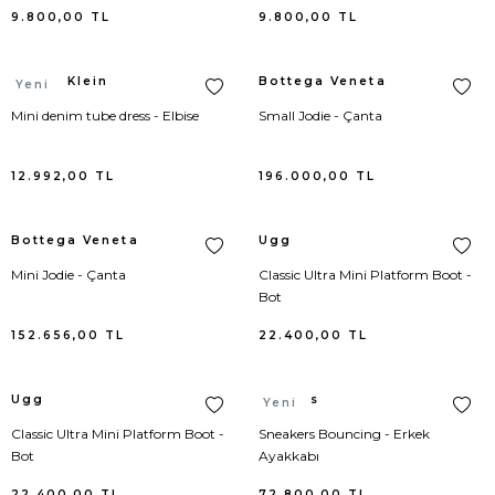
9.800,00
TL
9.800,00
TL
Goyard
Body
Bebek Çantası
Sandalet
Eldiven
Versace
Yelek
Loafer
Kravat
Meri Meri
Gucci
Bolero
Bel Çantası
Spor Ayakkabı
Anahtarlık
Giuseppe Zanotti
Plaj
Espadril
Papyon
Calvin Klein
Bottega Veneta
Yeni
Mini denim tube dress - Elbise
Small Jodie - Çanta
Hermes
Büstiyer
El Çantası
Terlik
Çorap
Moncler
Triko
Oxford Ayakkabı
Saat
12.992,00
TL
196.000,00
TL
Longchamp
Ceket
Klasik
Kılıf
Gucci
Kaban/Parka
Driver
Şal / Fular / Atkı
Bottega Veneta
Ugg
Louis Vuitton
Ceket Triko
Loafers
Saç Aksesuarı
Lanvin
Çorap
Şapka / Bere
Mini Jodie - Çanta
Classic Ultra Mini Platform Boot -
Bot
Miu Miu
Dış Gömlek
Şemsiye
Hermes
İç Giyim
Şemsiye
152.656,00
TL
22.400,00
TL
Prada
Elbise
Telefon Kılıfı
Dolce Gabbana
Pantolon
Takı
Ugg
Hermes
Yeni
Ugg
Elbise Triko
Etro
Kayak Montu
Classic Ultra Mini Platform Boot -
Sneakers Bouncing - Erkek
Bot
Ayakkabı
Acne Studio
Eşofman
Ralph Lauren
Şort
22.400,00
TL
72.800,00
TL