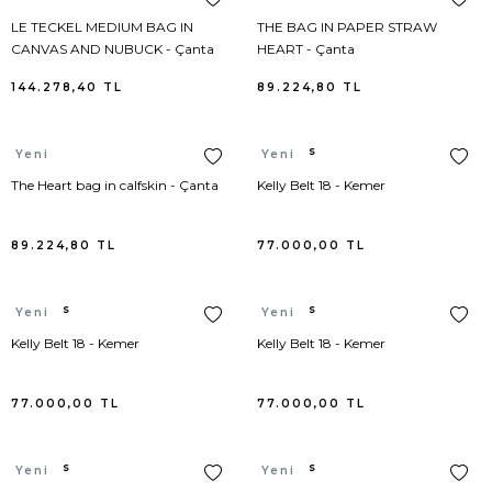
LE TECKEL MEDIUM BAG IN
THE BAG IN PAPER STRAW
Nike
Şort Triko
CANVAS AND NUBUCK - Çanta
HEART - Çanta
144.278,40
TL
89.224,80
TL
Paige
Kayak Mont
Premiata
Sütyen
Alaia
Hermes
Yeni
Yeni
The Heart bag in calfskin - Çanta
Kelly Belt 18 - Kemer
Puma
Süveter
89.224,80
TL
77.000,00
TL
Rag&Bone
Sweatshirt
Hermes
Hermes
Ralph Lauren
Tayt
Yeni
Yeni
Kelly Belt 18 - Kemer
Kelly Belt 18 - Kemer
Rhode
Termal Giyim
77.000,00
TL
77.000,00
TL
Sam Edelman
Trençkot
Hermes
Hermes
Yeni
Stella McCartney
Triko
Yeni